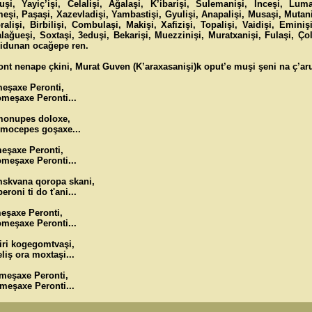
uşi, Yayiç’işi, Celalişi, Ağalaşi, K’ibarişi, Sulemanişi, İnceşi, Lum
smeşi, Paşaşi, Xazevladişi, Yambastişi, Gyulişi, Anapalişi, Musaşi, Mutani
ralişi, Birbilişi, Combulaşi, Makişi, Xafizişi, Topalişi, Vaidişi, Eminişi
Malağueşi, Soxtaşi, 3eduşi, Bekarişi, Muezzinişi, Muratxanişi, Fulaşi, Ço
kidunan ocağepe ren.
ont nenape çkini, Murat Guven (K’araxasanişi)k oput’e muşi şeni na ç’aru
meşaxe Peronti,
omeşaxe Peronti...
monupes doloxe,
mocepes goşaxe...
meşaxe Peronti,
omeşaxe Peronti...
mskvana qoropa skani,
roni ti do t'ani...
meşaxe Peronti,
omeşaxe Peronti...
iri kogegomtvaşi,
liş ora moxtaşi...
 meşaxe Peronti,
meşaxe Peronti...