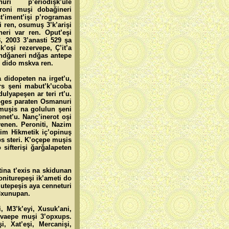
uri p’eriodişk’ule
uroni muşi dobağineri
t’iment’işi p’rogramas
i ren, osumuş 3’k’arişi
eri var ren. Oput’eşi
, 2003 3’anasti 529 şa
’oşi rezervepe, Ç’it’a
andğaneri ndğas antepe
e dido mskva ren.
 didopeten na irget’u,
ars şeni mabut’k’ucoba
lyapeşen ar teri rt’u.
oges paraten Osmanuri
muşis na golulun şeni
net’u. Nanç’inerot oşi
enen. Peroniti, Nazim
zim Hikmetik iç’opinuş
ps steri. K’oçepe muşis
sifterişi ğarğalapeten
ina t’exis na skidunan
niturepeşi ik’ameti do
utepeşis aya cenneturi
 3xunupan.
, M3’k’eyi, Xusuk’ani,
 svaepe muşi 3’opxups.
i, Xat’eşi, Mercanişi,