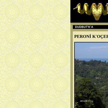
DUDBUT'K'A
PERONİ K'OÇEP