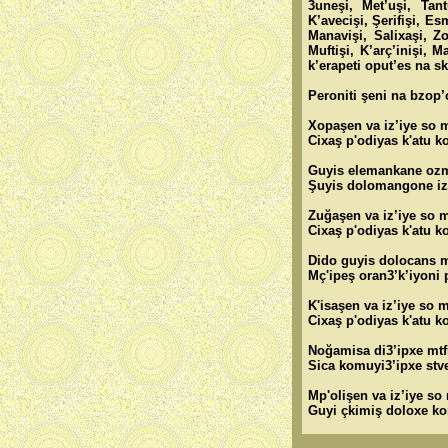
3uneşi, Met’uşi, Tant
K’avecişi, Şerifişi, E
Manavişi, Salixaşi, Zo
Muftişi, K’arç’inişi, 
k’erapeti oput’es na s
Peroniti şeni na bzop’
Xopaşen va iz’iye so 
Cixaş p'odiyas k'atu k
Guyis elemankane oz
Şuyis dolomangone iz
Zuğaşen va iz’iye so 
Cixaş p'odiyas k'atu k
Dido guyis dolocans 
Mç'ipeş oran3’k’iyoni pe
K'isaşen va iz’iye so 
Cixaş p'odiyas k'atu k
Noğamisa di3’ipxe mtf
Sica komuyi3’ipxe stve
Mp'olişen va iz’iye so
Guyi çkimiş doloxe ko