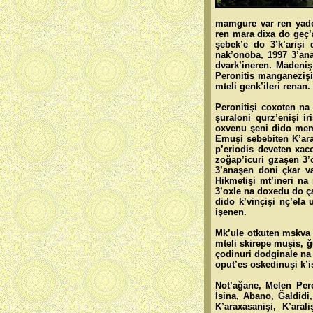
mamgure var ren yado 
ren mara dixa do geç’a
şebek’e do 3’k’arişi
nak’onoba, 1997 3’ana
dvark’ineren. Madeniş
Peronitis manganezişi
mteli genk’ileri renan
Peronitişi coxoten na
şuraloni qurz’enişi i
oxvenu şeni dido mems
Emuşi sebebiten K’ar
p’eriodis deveten xa
zoğap’icuri gzaşen 3’
3’anaşen doni çkar v
Hikmetişi mt’ineri na
3’oxle na doxedu do ça
dido k’vinçişi nç’ela
işenen.
Mk’ule otkuten mskva 
mteli skirepe muşis, 
çodinuri dodginale na
oput’es oskedinuşi k’
Not’ağane, Melen Pero
İsina, Abano, Ğaldidi
K’araxasanişi, K’aral