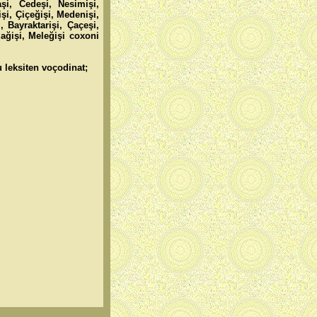
aşi, Cedeşi, Nesimişi,
şi, Çiçeğişi, Medenişi,
, Bayraktarişi, Çaçeşi,
lağişi, Meleğişi coxoni
 leksiten voçodinat;