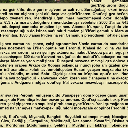
3’aneri gamantan
geç’k’ap’uroni dog
na geink’ilu, dido guri meç’voni ar xali ren. Sursağobaşi oxori inves
reli na var niçinen şeni ok’iduşa var geiç’k’ineren. Oput’eşi gza bet’on
 depo xveneri ren. Mendireği uğun mara maçxomepeşi oxori dobağin
s 659 rt’u mara udodgitineri mendaxtimuşi sebebiten 2000 3’anas 643
 odudepeşi xampoba muşiten içkinen. Abanos k’urşuni, t’angi do zink
 rezervepe uğun do İsinas nat’uraluri madenişi 3’k’ari gamulun. Mara 
. Peronitişi, 1895 3’anas k’ideri na ren Osmanuri p’eriodişen not’ale cam
 işinen xurma na içanen, çaişi agronomiaş 3’oxle xurma do mandarina
rişen nostoneri na i3’ilen oput’e ren Peroniti. K’alaşi do ixi na var b
kvaneri raioni na ren şeni golaxtimeris, mabut’k’ucoba para moguşi du
axasanişepes 600 dane k’arvani na uğut’es do mabut’k’ucobaşen na m
cobaşa ideet’es yado molişinen. Rusepeşi noxvene mcveşi gza doloxe 
oxleneri orapes Arkabi do Xopaşi oşkendas nunç’işoba am gzaten ixve
ar in3’uranutina xoloti avt’omobilepeten Rusuri gzaşen magzaloba ixv
 rt’u p’eriodis, muxtari Sabri Çiçekişk’elen na iç’opinu oput’e ren. Na
i na şvu zoğap’icuri k’ahvexana xoloti koren eşo 3’anapeşa ti na okaça
 uğunan. Andğaneri ndğas oput’eşi k’ahvexana meavobaşi macerape do 
ar sva ren Peroniti, emuşeni dido 3’anapeşen doni k’oçepe gamulunant
ğuraşk’ule Peronitişa kodomoxvan ya unonan. Oput’eşi sapule t’exiş Pero
 ren şeni yipşeren do sapuleşi p’roblema gyoç’k’eren. Yani şursağoba m
ismeti na var aqves mat’exepek, uğuraloni moşvacale oqopinot Peroniti
nti, K’ut’unati, Miyaneti, Bangleti, Buyukleti raionepe muşi; Nocağeni
, Cixa, Gediğişi, Gargadina, Mskibuğali, Nez’epuna, Kvam3iti, Dişkua
işi, K'ordonişi (Abdumanişi), Şefik’işi, Muydinişi, Hakk’işi, Skenderiş