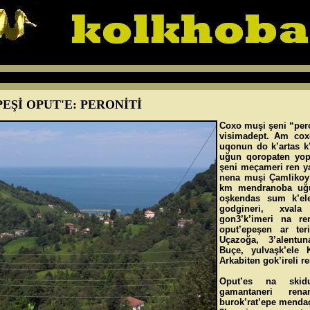
EŞİ OPUT'E: PERONİTİ
Coxo muşi şeni “per
visimadept. Am cox
uqonun do k’artas k
uğun qoropaten yop
şeni meçameri ren ya
nena muşi Çamlikoy
km mendranoba uğu
oşkendas sum k’el
godgineri, xval
gon3’k’imeri na re
oput’epeşen ar teri
Uçazoğa, 3’alentun
Buçe, yulvaşk’ele 
Arkabiten gok’ireli re
Oput’es na skid
gamantaneri re
burok’rat’epe mendaç