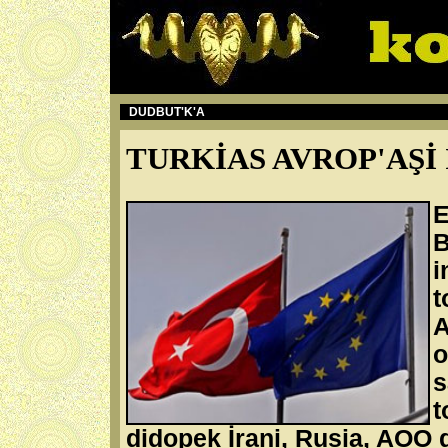
DUDBUT'K'A
TURKİAS AVROP'AŞİ
E
B
A
o
s
t
didopek İrani, Rusia, AOO d