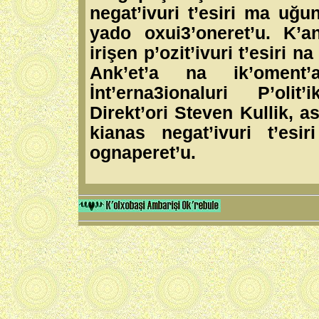
negat’ivuri t’esiri ma uğu
yado oxui3’oneret’u. K’a
irişen p’ozit’ivuri t’esiri 
Ank’et’a na ik’oment’ar
İnt’erna3ionaluri P’oli
Direkt’ori Steven Kullik, 
kianas negat’ivuri t’es
ognaperet’u.