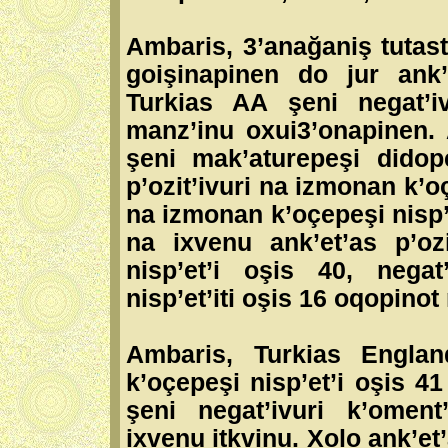
Ambaris, 3’anağaniş tutast
goişinapinen do jur ank’
Turkias AA şeni negat’i
manz’inu oxui3’onapinen. 
şeni mak’aturepeşi dido
p’ozit’ivuri na izmonan k’oç
na izmonan k’oçepeşi nisp’e
na ixvenu ank’et’as p’oz
nisp’et’i oşis 40, nega
nisp’et’iti oşis 16 oqopino
Ambaris, Turkias Englan
k’oçepeşi nisp’et’i oşis 4
şeni negat’ivuri k’oment
ixvenu itkvinu. Xolo ank’et