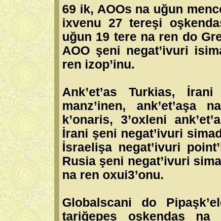
69 ik, AOOs na uğun mencel
ixvenu 27 tereşi oşkenda
uğun 19 tere na ren do Gre
AOO şeni negat’ivuri isi
ren izop’inu.
Ank’et’as Turkias, İrani
manz’inen, ank’et’aşa n
k’onaris, 3’oxleni ank’et
İrani şeni negat’ivuri sima
İsraelişa negat’ivuri poin
Rusia şeni negat’ivuri sim
na ren oxui3’onu.
Globalscani do Pipaşk’e
tariğepeş oşkendas na i