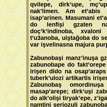
qvilepe, dirk’upe, mç’
nak’limen. Am et’abis 
isap’arinen. Masumani et’ab
do lenfişi gzaten na
doç’k’indinoba, xvalon
t’u3anoba, uiştağoba do se
var işvelinasna majura pur
Zabunobaşi manz’inuşa gz
zabunobape do fakt’orepe
irişen dido na osap’arap
tuberk’ulozi artikartis iri
Zabunobaş omordinuş
masap’arepe; dirk’uşi zab
do alk’olişi tiryak’epe, z
namtini seriozuli zabunoba