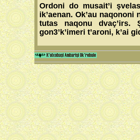
Ordoni do musait’i şvela
ik’aenan. Ok’au naqononi n
tutas naqonu dvaç’irs. 
gon3’k’imeri t’aroni, k’ai 