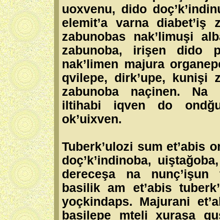
uoxvenu, dido doç’k’indinu
elemit’a varna diabet’iş
zabunobas nak’limuşi alb
zabunoba, irişen dido 
nak’limen majura organepe
qvilepe, dirk’upe, kunişi 
zabunoba naçinen. Na i
iltihabi iqven do ondğu
ok’uixven.
Tuberk’ulozi sum et’abis o
doç’k’indinoba, uiştağoba,
dereceşa na nunç’işun t’
basilik am et’abis tuberk
yoçkindaps. Majurani et’a
basilepe mteli xuraşa gu