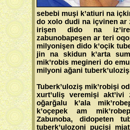
sebebi muşi k’atiuri na içk
do xolo dudi na içvinen ar
irişen dido na iz’ir
zabunobapeşen ar teri oq
milyonişen dido k’oçik tub
jin na skidun k’arta sum 
mik’robis megineri do emuk
milyoni ağani tuberk’uloziş
Tuberk’uloziş mik’robişi od
xurt’uliş veremişi akt’iv
oğarğalu k’ala mik’rob
k’oçepek am mik’robep
Zabunoba, didopeten tub
tuberk’ulozoni pucişi mjat