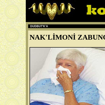
DUDBUT'K'A
NAK'LİMONİ ZABUN