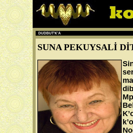
DUDBUT'K'A
SUNA PEKUYSALİ Dİ
Si
se
ma
di
Mp
Be
K’
k’
No