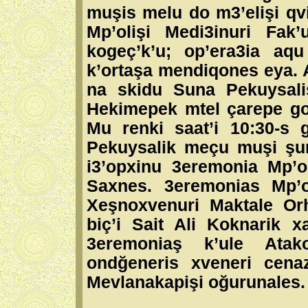
muşis melu do m3’elişi qvi
Mp’olişi Medi3inuri Fak
kogeç’k’u; op’era3ia aqu
k’ortaşa mendiqones eya. A
na skidu Suna Pekuysali
Hekimepek mtel çarepe go
Mu renki saat’i 10:30-s
Pekuysalik meçu muşi şur
i3’opxinu 3eremonia Mp’ol
Saxnes. 3eremonias Mp’ol
Xeşnoxvenuri Maktale Or
biç’i Sait Ali Koknarik x
3eremoniaş k’ule Atak
ondğeneris xveneri cenaz
Mevlanakapişi oğurunales.