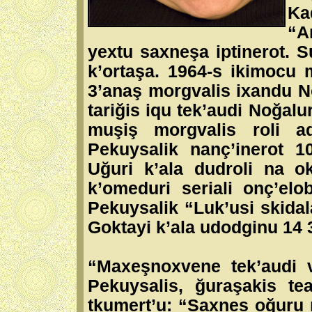
Ka
“A
yextu saxneşa iptinerot. 
k’ortaşa. 1964-s ikimocu 
3’anaş morgvalis ixandu N
tariğis iqu tek’audi Noğalu
muşiş morgvalis roli a
Pekuysalik nanç’inerot 1
Uğuri k’ala dudroli na o
k’omeduri seriali onç’elo
Pekuysalik “Luk’usi skidal
Goktayi k’ala udodginu 14 
“Maxeşnoxvene tek’audi 
Pekuysalis, ğuraşakis te
tkumert’u: “Saxnes oğuru 