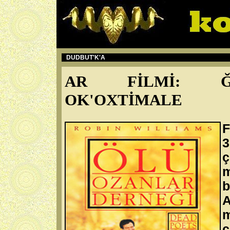
DUDBUT'K'A
AR FİLMİ: ĞU
OK'OXTİMALE
3
m
b
m
ç