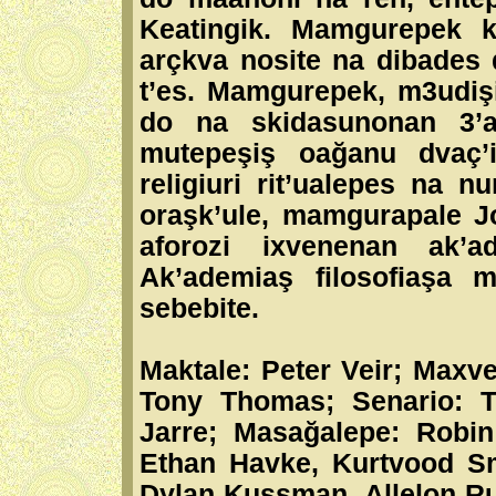
Keatingik. Mamgurepek k
arçkva nosite na dibades
t’es. Mamgurepek, m3udiş
do na skidasunonan 3’a
mutepeşiş oağanu dvaç’
religiuri rit’ualepes na n
oraşk’ule, mamgurapale 
aforozi ixvenenan ak’ad
Ak’ademiaş filosofiaşa
sebebite.
Maktale: Peter Veir; Maxve
Tony Thomas; Senario: T
Jarre; Masağalepe: Robin
Ethan Havke, Kurtvood Sm
Dylan Kussman, Allelon R