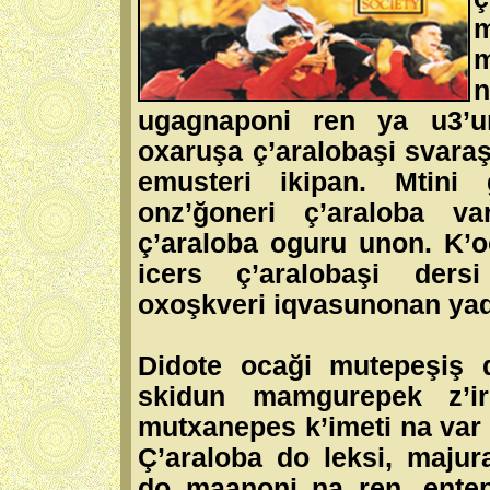
m
n
ugagnaponi ren ya u3’u
oxaruşa ç’aralobaşi svaraş
emusteri ikipan. Mtini g
onz’ğoneri ç’araloba va
ç’araloba oguru unon. K’
icers ç’aralobaşi der
oxoşkveri iqvasunonan ya
Didote ocaği mutepeşiş 
skidun mamgurepek z’i
mutxanepes k’imeti na var 
Ç’araloba do leksi, maju
do maanoni na ren, ente