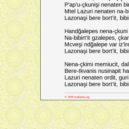
P’ap’u-çkunişi nenaten bir
Mtel Lazuri nenaten na-bi
Lazonaşi bere bort’it, bibi
Handğalepes nena-çkuni 
Na-bibirt’it gzalepes, çka
Mcveşi ndğalepe var iz’ir
Lazonaşi bere bort’it, bibi
Nena-çkimi memiucit, da
Bere-tkvanis nusinapit h
Lazuri nenaten ordit, guri 
Lazonaşi bere bort’it, bibi
© 2009 kolkhoba.org