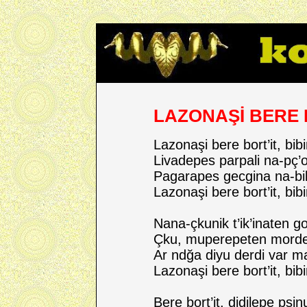
LAZONAŞİ BERE 
Lazonaşi bere bort’it, bibir
Livadepes parpali na-pç’o
Pagarapes gecgina na-bik
Lazonaşi bere bort’it, bibi
Nana-çkunik t’ik’inaten g
Çku, muperepeten morde
Ar ndğa diyu derdi var m
Lazonaşi bere bort’it, bibi
Bere bort’it, didilepe pşinu