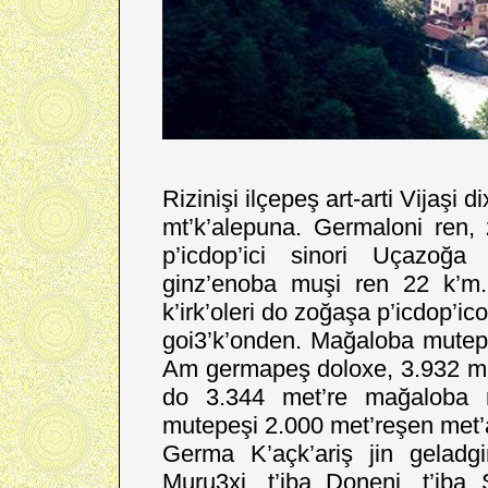
Rizinişi ilçepeş art-arti Vijaş
mt’k’alepuna. Germaloni ren,
p’icdop’ici sinori Uçazoğa
ginz’enoba muşi ren 22 k’m.
k’irk’oleri do zoğaşa p’icdop’i
goi3’k’onden. Mağaloba mutepe
Am germapeş doloxe, 3.932 me
do 3.344 met’re mağaloba
mutepeşi 2.000 met’reşen met’
Germa K’açk’ariş jin geladgin
Muru3xi, t’iba Doneni, t’iba S