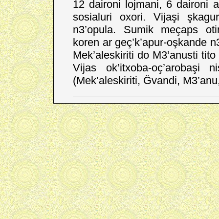
12 daironi lojmani, 6 daironi a
sosialuri oxori. Vijaşi şkag
n3’opula. Sumik meçaps otir
koren ar geç’k’apur-oşkande n3’o
Mek’aleskiriti do M3’anusti tit
Vijas ok’itxoba-oç’arobaşi 
(Mek’aleskiriti, Ğvandi, M3’anu