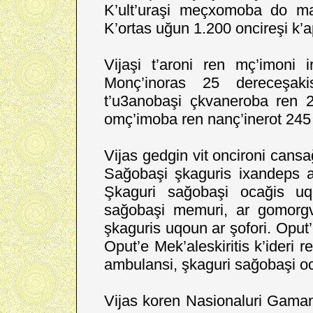
K’ult’uraşi meçxomoba do mab
K’ortas uğun 1.200 oncireşi k’ap
Vijaşi t’aroni ren mç’imoni 
Monç’inoras 25 dereceşaki
t’u3anobaşi çkvaneroba ren 2
omç’imoba ren nanç’inerot 245
Vijas gedgin vit oncironi cansa
Sağobaşi şkaguris ixandeps ar
Şkaguri sağobaşi ocağis 
sağobaşi memuri, ar gomorgva
şkaguris uqoun ar şofori. Oput
Oput’e Mek’aleskiritis k’ideri 
ambulansi, şkaguri sağobaşi oc
Vijas koren Nasionaluri Gaman