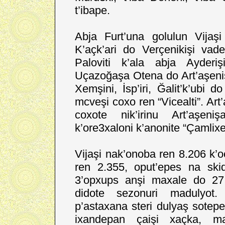
t’ibape.
Abja Furt’una golulun Vijaş
K’açk’ari do Verçenikişi vad
Paloviti k’ala abja Ayderiş
Uçazoğaşa Otena do Art’aşenişi
Xemşini, İsp’iri, Ğalit’k’ubi 
mcveşi coxo ren “Vicealti”. Art
coxote nik’irinu Art’aşen
k’ore3xaloni k’anonite “Çamlixe
Vijaşi nak’onoba ren 8.206 k’
ren 2.355, oput’epes na ski
3’opxups anşi maxale do 27 
didote sezonuri madulyot. 
p’astaxana steri dulyaş sotep
ixandepan çaişi xaçka, ma