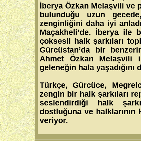
İberya Özkan Melaşvili ve 
bulunduğu uzun gecede,
zenginliğini daha iyi anl
Maçakheli’de, İberya ile 
çoksesli halk şarkıları to
Gürcüstan’da bir benzeri
Ahmet Özkan Melaşvili i
geleneğin hala yaşadığını 
Türkçe, Gürcüce, Megrel
zengin bir halk şarkıları r
seslendirdiği halk şark
dostluğuna ve halklarının 
veriyor.