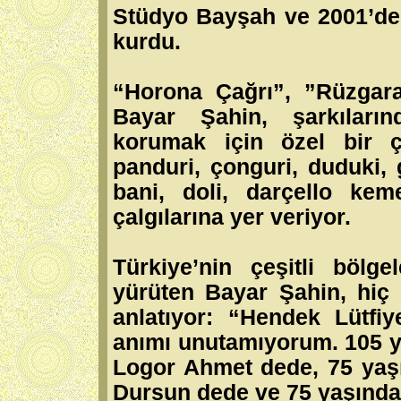
Stüdyo Bayşah ve 2001’de
kurdu.
“Horona Çağrı”, ”Rüzgara
Bayar Şahin, şarkıların
korumak için özel bir ç
panduri, çonguri, duduki, 
bani, doli, darçello ke
çalgılarına yer veriyor.
Türkiye’nin çeşitli bölge
yürüten Bayar Şahin, hiç 
anlatıyor: “Hendek Lütf
anımı unutamıyorum. 105 y
Logor Ahmet dede, 75 yaşı
Dursun dede ve 75 yaşındak