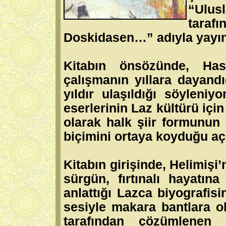
“Ulus
tara
Doskidasen…” adıyla yayın
Kitabın önsözünde, Has
çalışmanın yıllara dayandı
yıldır ulaşıldığı söyleniy
eserlerinin Laz kültürü içi
olarak halk şiir formunun 
biçimini ortaya koyduğu aç
Kitabın girişinde, Helimişi’n
sürgün, fırtınalı hayatına
anlattığı Lazca biyografisi
sesiyle makara bantlara
tarafından çözümlenen şi