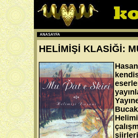
ANASAYFA
HELİMİŞİ KLASİĞİ: M
Hasan 
kendis
eserl
yayınl
Yayın
Bucakl
Helimi
çalış
şiirl