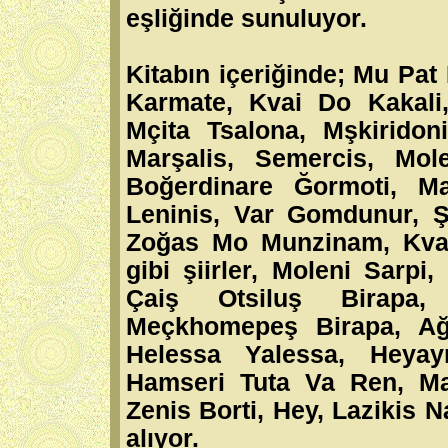
eşliğinde sunuluyor.
Kitabın içeriğinde; Mu Pat
Karmate, Kvai Do Kakali
Mçita Tsalona, Mşkiridon
Marşalis, Semercis, Mol
Boğerdinare Ğormoti, M
Leninis, Var Gomdunur, 
Zoğas Mo Munzinam, Kvao
gibi şiirler, Moleni Sarpi
Çaiş Otsiluş Birapa, 
Meçkhomepeş Birapa, Ağn
Helessa Yalessa, Heyay
Hamseri Tuta Va Ren, Ma
Zenis Borti, Hey, Lazikis Na
alıyor.