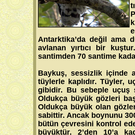
t
P
k
e
Antarktika’da değil ama 
avlanan yırtıcı bir kuştu
santimden 70 santime kadard
Baykuş, sessizlik içinde
tüylerle kaplıdır. Tüyler,
gibidir. Bu sebeple uçuş 
Oldukça büyük gözleri başı
Oldukça büyük olan gözle
sabittir. Ancak boynunu 300
bütün çevresini kontrol ed
büyüktür. 2’den 10’a ka