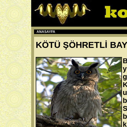
ANASAYFA
KÖTÜ ŞÖHRETLİ BA
y
g
K
u
b
k