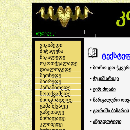
ვიკიპედი
ზიტაფუნა
ტექსტე
მაკალეფე
ოკოთქვალაფე
•
ბორო დო ჭკვერ
დიალოგეფე
მეთნეფე
•
ჭუკიშ არიკი
შიირეფე
პარამითეფე
•
ჟირ ძღაბი
ნოთქვამეფე
ბიოგრაჶეფე
•
მარგალური ოხვ
გამაჩქვაფე
•
გორიში ბაზარის
გაზეთაფე
ბირაფაფე
•
ანეგდოტეფი
კლიბეფე